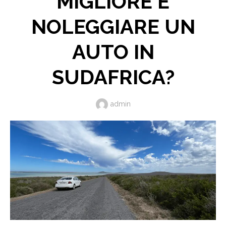
MIGLIORE È
NOLEGGIARE UN
AUTO IN
SUDAFRICA?
Author
admin