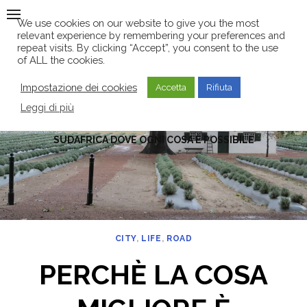
Skip
We use cookies on our website to give you the most
to
relevant experience by remembering your preferences and
content
repeat visits. By clicking “Accept”, you consent to the use
of ALL the cookies.
Impostazione dei cookies
Accetta
Rifiuta
Leggi di più
SUDAFRICA DOVE OGNI COSA È POSSIBILE
CITY
,
LIFE
,
ROAD
PERCHÈ LA COSA