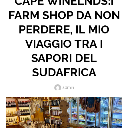
CAPE WINELNDS:I
FARM SHOP DA NON
PERDERE, IL MIO
VIAGGIO TRA I
SAPORI DEL
SUDAFRICA
Author
admin