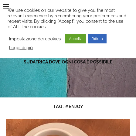
Skip
We use cookies on our website to give you the most
to
relevant experience by remembering your preferences and
content
repeat visits. By clicking “Accept”, you consent to the use
of ALL the cookies.
Impostazione dei cookies
Accetta
Rifiuta
Leggi di più
SUDAFRICA DOVE OGNI COSA È POSSIBILE
TAG:
#ENJOY